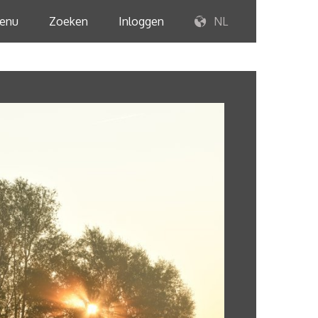
enu
Zoeken
Inloggen
NL