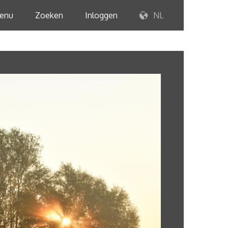
enu
Zoeken
Inloggen
NL