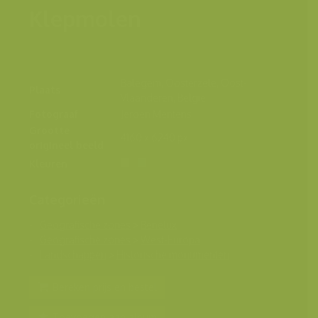
Klepmolen
Balegem, Oosterzele, Oost-
Plaats
Vlaanderen, België
Fotograaf
Jeroen Mentens
Grootte
4160 x 6240 px.
origineel beeld
Kleuren
Categorieën
Geografische zones
>
Benelux
Geografische zones
>
West-Europa
Landschappen
>
Historische monumenten
Bereken prijs en bestel
Toevoegen aan album