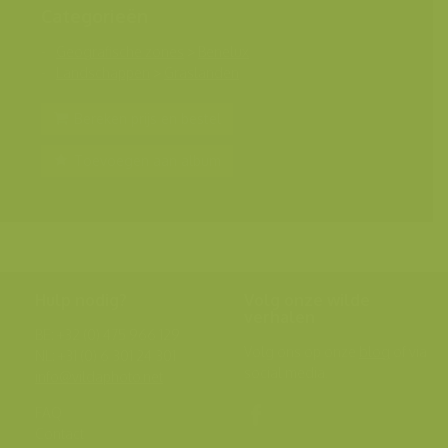
Categorieën
Geografische zones
>
Benelux
Landschappen
>
Graslanden
Bereken prijs en bestel
Toevoegen aan album
Hulp nodig?
Volg onze wilde
verhalen
BE: +32 (0) 475 966 129
Volg ons op onze
blog
of via
NL: +31 (0) 6 301 24 301
social media.
info@vildaphoto.net
FAQ
Contact