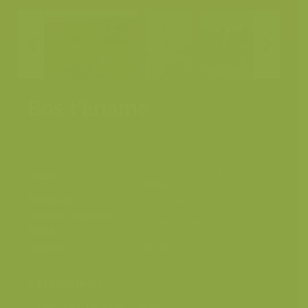
Bos t'Ename
Ename, Oudenaarde,
Plaats
België
Fotograaf
Yves Adams
Grootte origineel
8256 x 5504 px.
beeld
Kleuren
Categorieën
Geografische zones
>
Benelux