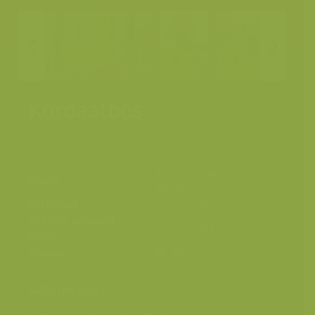
Kordaalbos
Nokere, Kruisem,
Plaats
België
Fotograaf
Yves Adams
Grootte origineel
8256 x 5504 px.
beeld
Kleuren
Categorieën
Geografische zones
>
Benelux