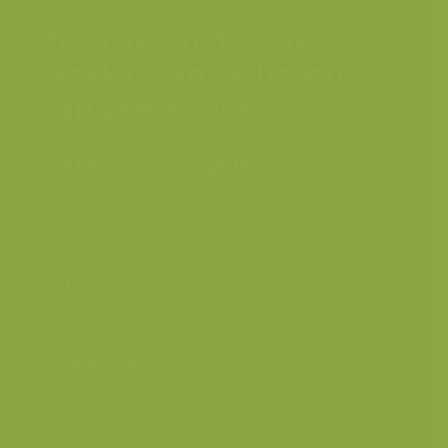
Zeeaster in de zilte
weiden van de haven
van Zeebrugge
Zulte / Aster tripolium
Achterhaven
Plaats
Zeebrugge
Fotograaf
Yves Adams
Grootte origineel
3527 x 5421 px.
beeld
Kleuren
Categorieën
Geografische zones
>
Benelux
Landschappen
>
Moerassen, laagveen en hoogveen
Landschappen
>
Zee, strand, schorren en duinen