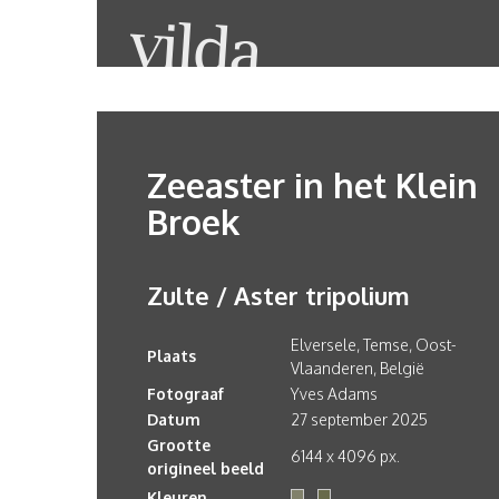
Zeeaster in het Klein
Broek
Zulte / Aster tripolium
Elversele, Temse, Oost-
Plaats
Vlaanderen, België
Fotograaf
Yves Adams
Datum
27 september 2025
Grootte
6144 x 4096 px.
origineel beeld
Kleuren