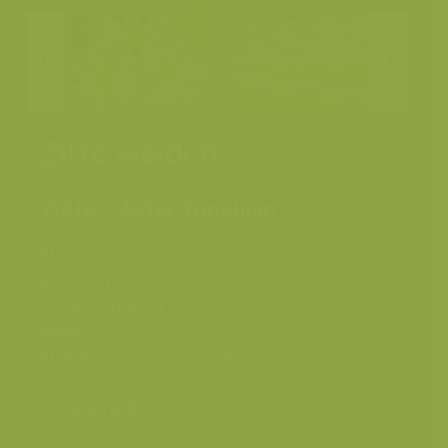
Zilte weiden
Zulte / Aster tripolium
Achterhaven
Plaats
Zeebrugge
Fotograaf
Yves Adams
Grootte origineel
5431 x 3554 px.
beeld
Kleuren
Categorieën
Geografische zones
>
Benelux