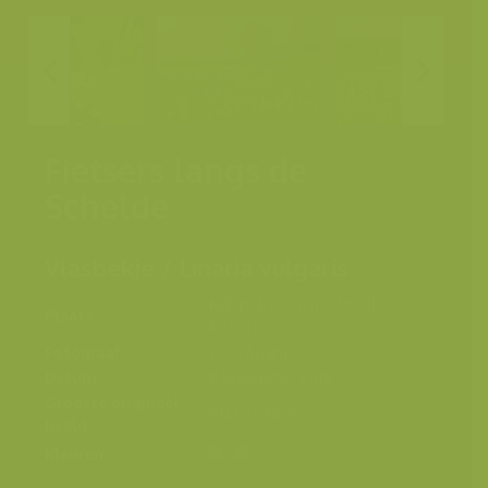
Fietsers langs de
Schelde
Vlasbekje / Linaria vulgaris
KBR polder, Scheldevallei,
Plaats
Kruibeke
Fotograaf
Yves Adams
Datum
11 september 2018
Grootte origineel
8127 x 5418 px.
beeld
Kleuren