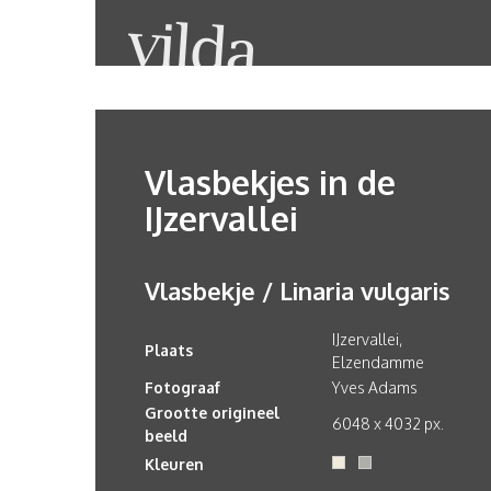
Vlasbekjes in de
IJzervallei
Vlasbekje / Linaria vulgaris
IJzervallei,
Plaats
Elzendamme
Fotograaf
Yves Adams
Grootte origineel
6048 x 4032 px.
beeld
Kleuren