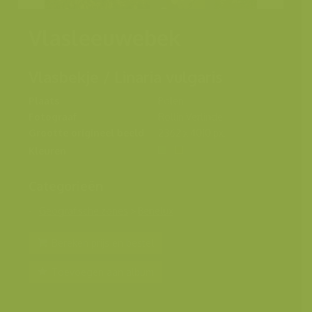
Vlasleeuwebek
Vlasbekje / Linaria vulgaris
Plaats
Polen
Fotograaf
Rollin Verlinde
Grootte origineel beeld
2362 x 4010 px.
Kleuren
Categorieën
Geografische zones
>
Benelux
Bereken prijs en bestel
Toevoegen aan album