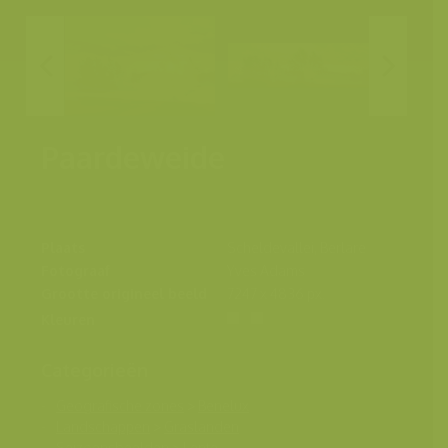
Paardeweide
Plaats
Scheldevallei, Berlare
Fotograaf
Yves Adams
Grootte origineel beeld
7247 x 4836 px.
Kleuren
Categorieën
Geografische zones
>
Benelux
Landschappen
>
Graslanden
Seizoensbeelden
>
Lente