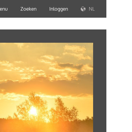
enu
Zoeken
Inloggen
NL