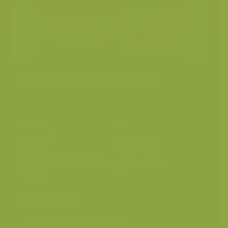
Potpolder van Lillo
Plaats
Lillo
Fotograaf
Yves Adams
Datum
24 april 2010
Grootte origineel beeld
6048 x 4032 px.
Kleuren
Categorieën
Geografische zones
>
Benelux