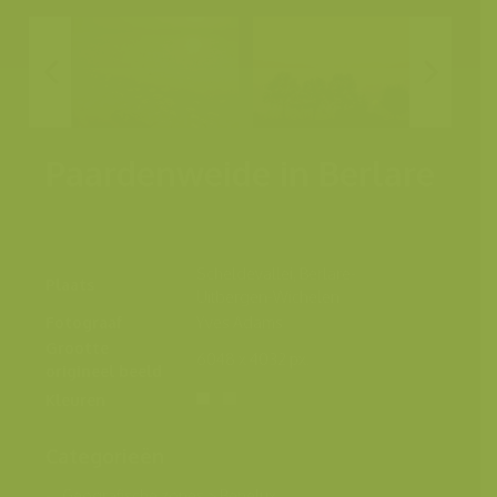
Paardenweide in Berlare
Scheldevallei, Berlare-
Plaats
Uitbergen-Wichelen
Fotograaf
Yves Adams
Grootte
6048 x 4032 px.
origineel beeld
Kleuren
Categorieën
Geografische zones
>
Benelux