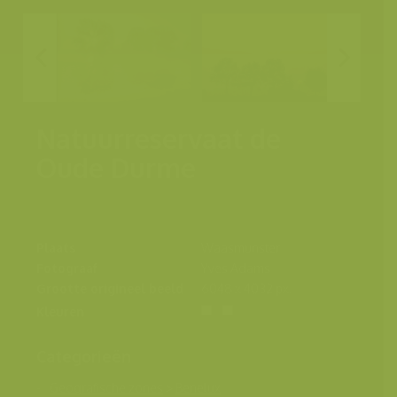
Natuurreservaat de
Oude Durme
Plaats
Waasmunster
Fotograaf
Yves Adams
Grootte origineel beeld
6048 x 4032 px.
Kleuren
Categorieën
Geografische zones
>
Benelux