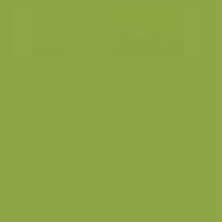
Paardenweide in Berlare
Plaats
Berlare
Fotograaf
Yves Adams
Grootte origineel beeld
6048 x 4032 px.
Kleuren
Categorieën
Geografische zones
>
Benelux
Landschappen
>
Graslanden