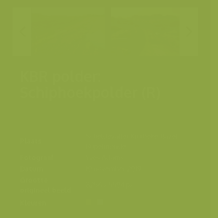
KBR polder:
Schiphoekpolder (R)
Scheldevallei, Kruibeke-Bazel-
Plaats
Rupelmonde
Fotograaf
Yves Adams
Datum
10 november 2019
Grootte
8256 x 5504 px.
origineel beeld
Kleuren