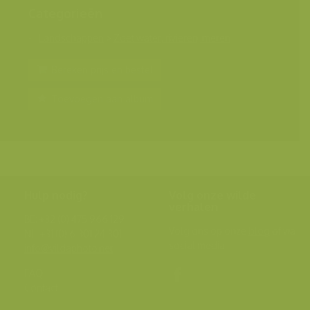
Categorieën
Landschappen
>
Zoet water, rivieren, meren
Bereken prijs en bestel
Toevoegen aan album
Hulp nodig?
Volg onze wilde
verhalen
BE: +32 (0) 475 966 129
Volg ons op onze
blog
of via
NL: +31 (0) 6 301 24 301
social media.
info@vildaphoto.net
FAQ
Contact