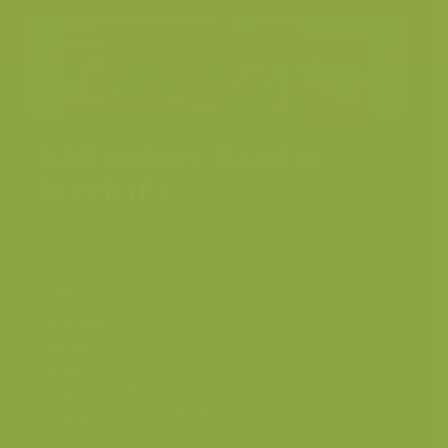
KBR polder: Bazelse
kreek (R)
Scheldevallei, Kruibeke-Bazel-
Plaats
Rupelmonde
Fotograaf
Yves Adams
Datum
10 november 2019
Grootte
8256 x 5504 px.
origineel beeld
Kleuren