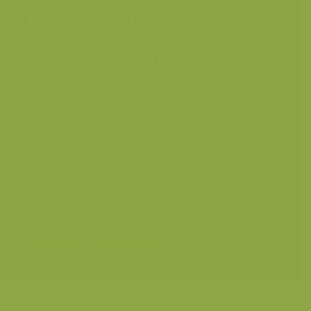
Oeverzegge
Oeverzegge / Carex riparia
Fotograaf
Yves Adams
Grootte origineel beeld
2832 x 4256 px.
Kleuren
Categorieën
Soorten
Bereken prijs en bestel
Toevoegen aan album