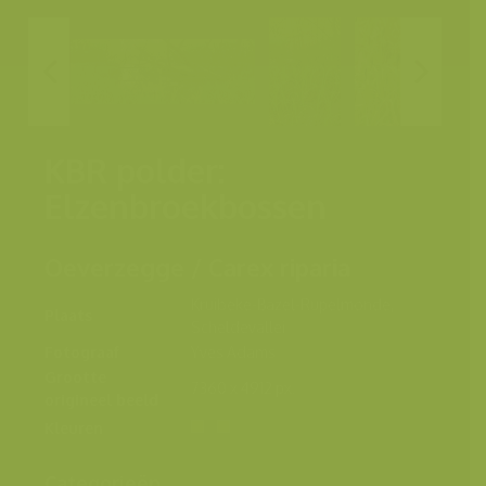
KBR polder:
Elzenbroekbossen
Oeverzegge / Carex riparia
Kruibeke-Bazel-Rupelmonde,
Plaats
Scheldevallei
Fotograaf
Yves Adams
Grootte
7360 x 4912 px.
origineel beeld
Kleuren
Categorieën