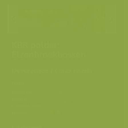
KBR polder:
Elzenbroekbossen
Oeverzegge / Carex riparia
Kruibeke-Bazel-Rupelmonde,
Plaats
Scheldevallei
Fotograaf
Yves Adams
Grootte
7360 x 4912 px.
origineel beeld
Kleuren
Categorieën