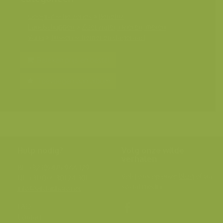
Geografische zones
>
Benelux
Landschappen
>
Zoet water, rivieren, meren
Varia
>
Tussen schemer en dageraad
Bereken prijs en bestel
Toevoegen aan album
Hulp nodig?
Volg onze wilde
verhalen
BE: +32 (0) 475 966 129
Volg ons op onze
blog
of via
NL: +31 (0) 6 301 24 301
social media.
info@vildaphoto.net
FAQ
Contact