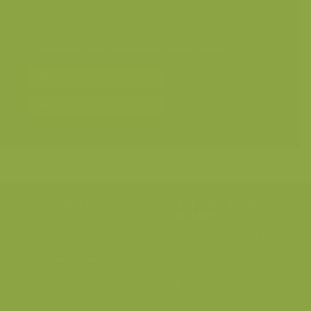
Geografische zones
>
Benelux
Landschappen
>
Bossen
Landschappen
>
Zoet water, rivieren, meren
Bereken prijs en bestel
Toevoegen aan album
Hulp nodig?
Volg onze wilde
verhalen
BE: +32 (0) 475 966 129
Volg ons op onze
blog
of via
NL: +31 (0) 6 301 24 301
social media.
info@vildaphoto.net
FAQ
Contact