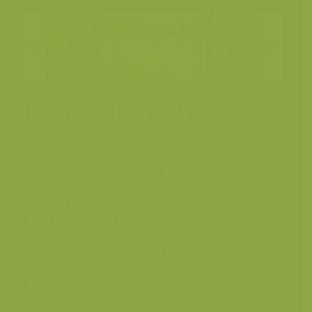
Bergenmeersen
Scheldevallei,
Plaats
Wichelen
Fotograaf
Yves Adams
Grootte origineel
7360 x 4912 px.
beeld
Kleuren
Categorieën
Geografische zones
>
Benelux