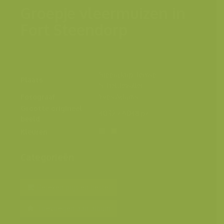
Groepje vleermuizen in
Fort Steendorp
Steendorp, Temse,
Plaats
Scheldevallei
Fotograaf
Yves Adams
Grootte origineel
4032 x 6048 px.
beeld
Kleuren
Categorieën
Bereken prijs en bestel
Toevoegen aan album