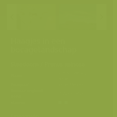
Haagjes in een
bocagelandschap
Sleedoorn / Prunus spinosa
Voeren, Limburg,
Plaats
België
Fotograaf
Jeroen Mentens
Grootte origineel
3500 x 2334 px.
beeld
Kleuren
Categorieën