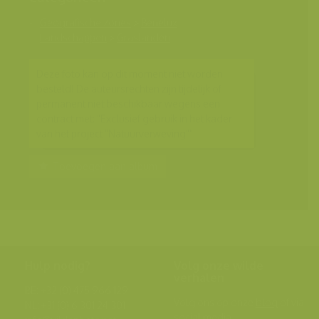
Geografische zones
>
Benelux
Landschappen
>
Graslanden
Deze foto kan op dit moment niet worden
besteld! De auteursrechten zijn tijdelijk of
permanent niet beschikbaar wegens een
contract met: "Exclusief gebruik in het kader
van het project "Natuurverweving""
Toevoegen aan album
Hulp nodig?
Volg onze wilde
verhalen
BE: +32 (0) 475 966 129
Volg ons op onze
blog
of via
NL: +31 (0) 6 301 24 301
social media.