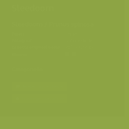
Sleedoorn
Sleedoorn / Prunus spinosa
Plaats
België
Fotograaf
Rollin Verlinde
Grootte origineel beeld
2832 x 4256 px.
Kleuren
Categorieën
Bereken prijs en bestel
Toevoegen aan album