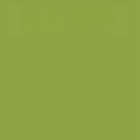
KBR polder
Polder Kruibeke - Bazel -
Plaats
Rupelmonde, Scheldevallei
Fotograaf
Yves Adams
Datum
9 april 2017
Grootte
origineel
7360 x 4912 px.
beeld
Kleuren