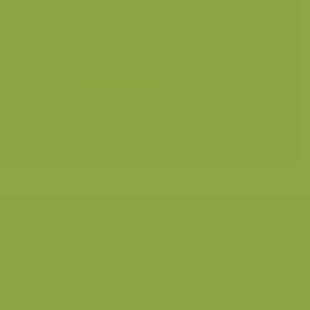
Categorieën
Geografische zones
>
Benelux
Landschappen
>
Graslanden
Landschappen
>
Zoet water, rivieren, meren
Bereken prijs en bestel
Toevoegen aan album
Hulp nodig?
Volg onze wilde
verhalen
BE: +32 (0) 475 966 129
Volg ons op onze
blog
of via
NL: +31 (0) 6 301 24 301
social media.
info@vildaphoto.net
FAQ
Contact