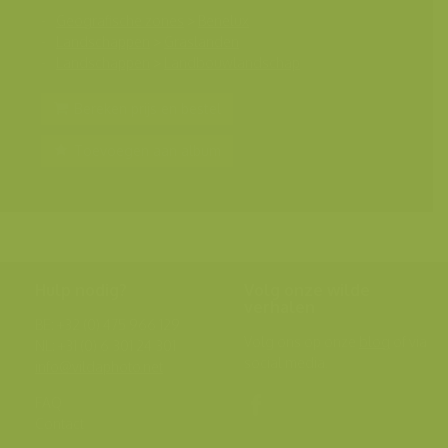
Geografische zones
>
Benelux
Landschappen
>
Graslanden
Landschappen
>
Landbouwlandschap
Bereken prijs en bestel
Toevoegen aan album
Hulp nodig?
Volg onze wilde
verhalen
BE: +32 (0) 475 966 129
Volg ons op onze
blog
of via
NL: +31 (0) 6 301 24 301
social media.
info@vildaphoto.net
FAQ
Contact