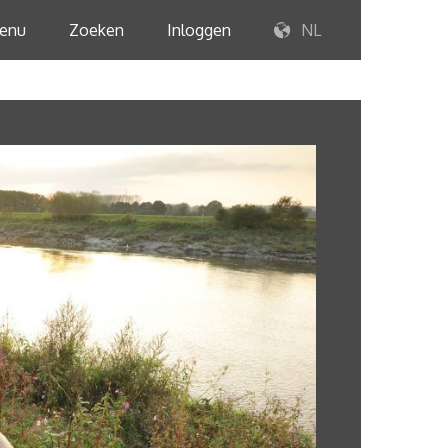
enu
Zoeken
Inloggen
NL