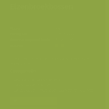
Elzenbroekbossen
Plaats
Bazel
Fotograaf
Yves Adams
Grootte origineel beeld
4032 x 6048 px.
Kleuren
Elzenbroekbossen in de polder van Kruibeke-Bazel-
Rupelmonde
Categorieën
Geografische zones
>
Benelux
Landschappen
>
Bossen
Landschappen
>
Moerassen, laagveen en hoogveen
Bereken prijs en bestel