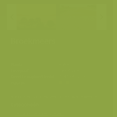
Broekmeers
Plaats
Kalken
Fotograaf
Yves Adams
Grootte origineel beeld
6048 x 4032 px.
Kleuren
Natuurreservaat Broekmeers in de Kalkense Meersen
Categorieën
Geografische zones
>
Benelux