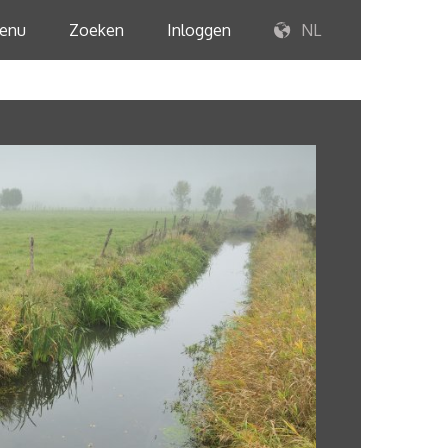
enu
Zoeken
Inloggen
NL