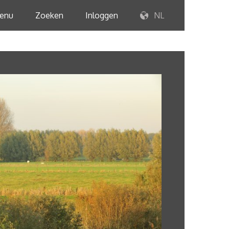
enu
Zoeken
Inloggen
NL