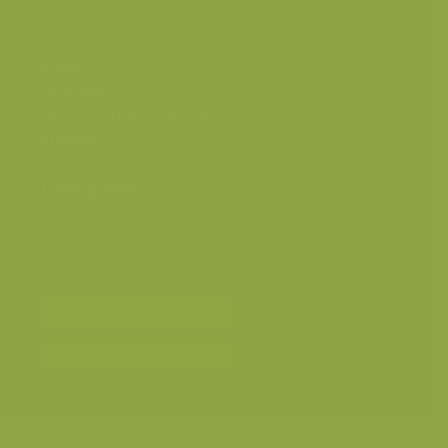
Plaats
Kruibeke
Fotograaf
Yves Adams
Grootte origineel beeld
20265 x 3963 px.
Kleuren
Categorieën
Geografische zones
>
Benelux
Landschappen
>
Zoet water, rivieren, meren
Varia
>
Panorama
Bereken prijs en bestel
Toevoegen aan album