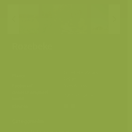
Rozebeke
Rozebeke, Zwalm,
Plaats
België
Fotograaf
Yves Adams
Grootte origineel
8256 x 5504 px.
beeld
Kleuren
Categorieën
Geografische zones
>
Benelux