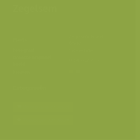
Zegelsem
Zegelsem, Brakel,
Plaats
België
Fotograaf
Yves Adams
Grootte origineel
5504 x 8256 px.
beeld
Kleuren
Categorieën
Bereken prijs en bestel
Toevoegen aan album