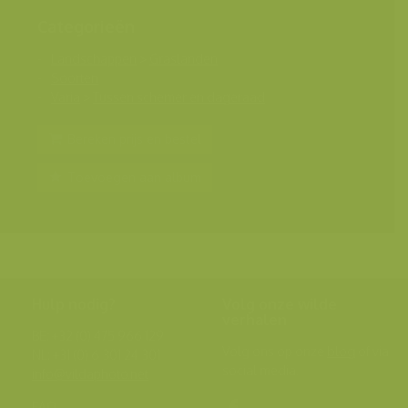
Categorieën
Landschappen
>
Graslanden
Soorten
Varia
>
Tussen schemer en dageraad
Bereken prijs en bestel
Toevoegen aan album
Hulp nodig?
Volg onze wilde
verhalen
BE: +32 (0) 475 966 129
Volg ons op onze
blog
of via
NL: +31 (0) 6 301 24 301
social media.
info@vildaphoto.net
FAQ