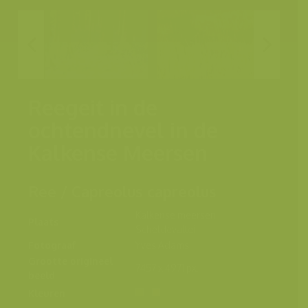
Reegeit in de
ochtendnevel in de
Kalkense Meersen
Ree / Capreolus capreolus
Kalkense meersen,
Plaats
Scheldevallei
Fotograaf
Yves Adams
Grootte origineel
7457 x 4971 px.
beeld
Kleuren