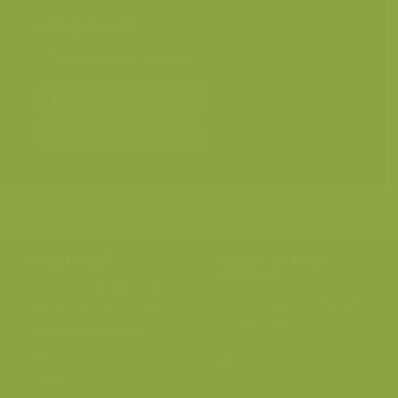
Categorieën
Mens en milieu
>
Recreatie
Bereken prijs en bestel
Toevoegen aan album
Hulp nodig?
Volg onze wilde
verhalen
BE: +32 (0) 475 966 129
Volg ons op onze
blog
of via
NL: +31 (0) 6 301 24 301
social media.
info@vildaphoto.net
FAQ
Contact