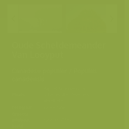
Oude Scheldemeander
Van Looyput
Canadese populier / Populus
canadensis
Blijpoel, Krommenhoek,
Plaats
Scheldevallei, Zevergem-
Merelbeke
Fotograaf
Yves Adams
Grootte
origineel
8256 x 5504 px.
beeld