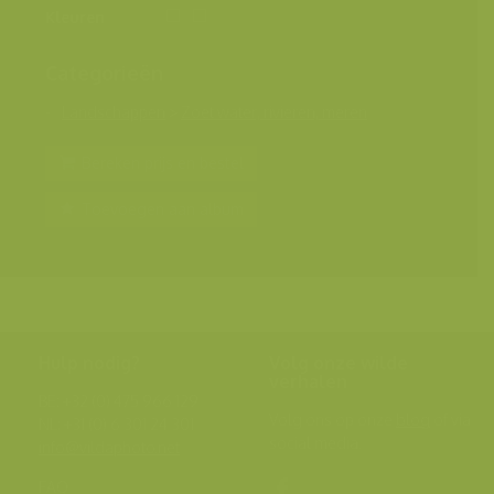
Kleuren
Categorieën
Landschappen
>
Zoet water, rivieren, meren
Bereken prijs en bestel
Toevoegen aan album
Hulp nodig?
Volg onze wilde
verhalen
BE: +32 (0) 475 966 129
Volg ons op onze
blog
of via
NL: +31 (0) 6 301 24 301
social media.
info@vildaphoto.net
FAQ