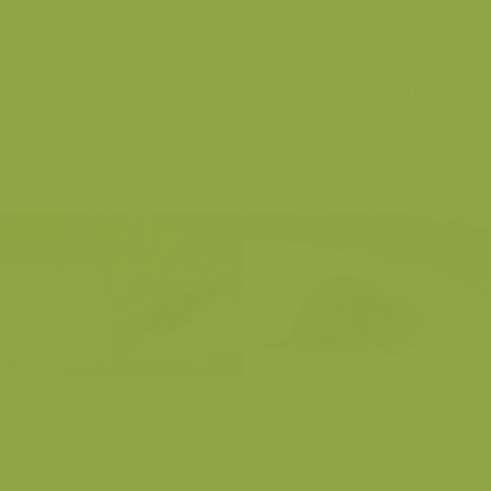
Pouillot Véloce
Faisan de Colchide
Oie cendrée
Castor Canadien