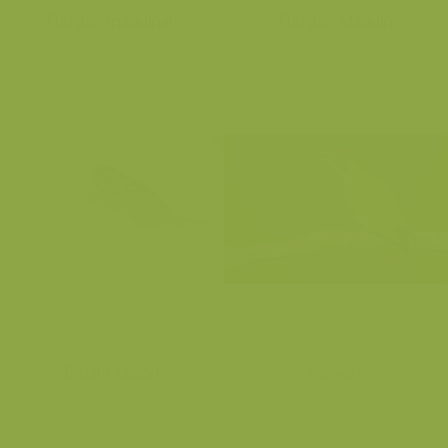
Fuligule milouinan
Fuligule Milouin
Bruant Lapon
Pic vert