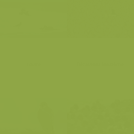
Loutre
Bécasseau Maubèche