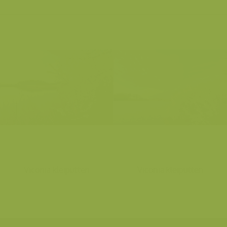
Viconia kleiputten
Viconia kleiputten