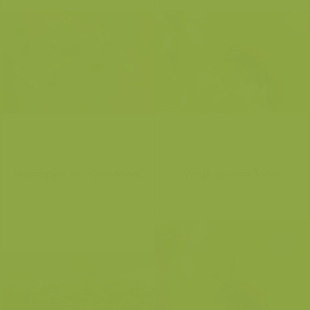
Bloempjes van Sleedoorn
Vosje op sleedoorn