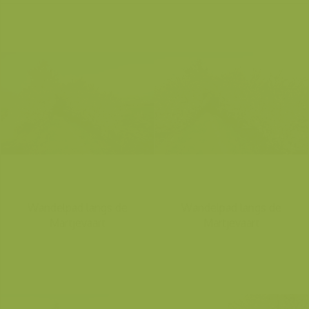
Wandelpad langs de
Wandelpad langs de
Martjevaart
Martjevaart