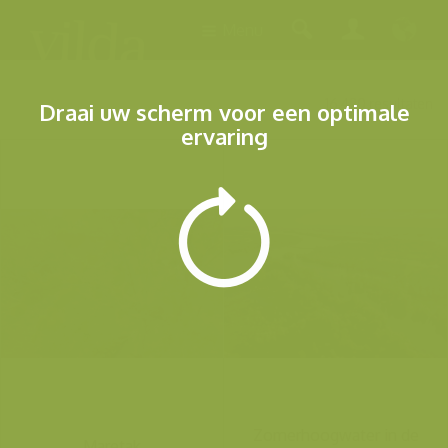
Menu
16.420 resultaten
Draai uw scherm voor een optimale
ervaring
Zomerhoogwater in de
Maretak