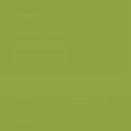
Galloways
Categorieën
Geografische zones
>
Benelux
Mens en milieu
>
Recreatie
Bereken prijs en bestel
Toevoegen aan album
Hulp nodig?
Volg onze wilde
verhalen
BE: +32 (0) 475 966 129
Volg ons op onze
blog
of via
NL: +31 (0) 6 301 24 301
social media.
info@vildaphoto.net
FAQ