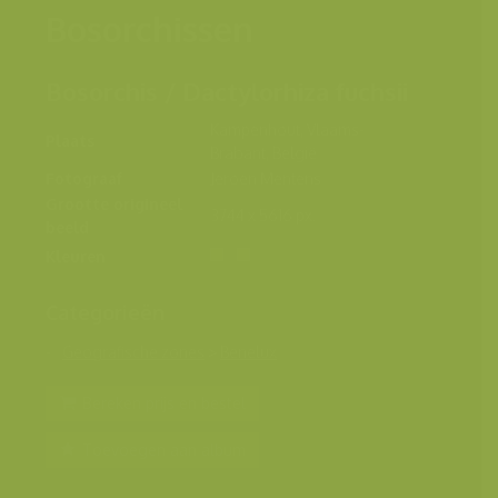
Bosorchissen
Bosorchis / Dactylorhiza fuchsii
Kampenhout, Vlaams-
Plaats
Brabant, België
Fotograaf
Jeroen Mentens
Grootte origineel
3744 x 5616 px.
beeld
Kleuren
Categorieën
Geografische zones
>
Benelux
Bereken prijs en bestel
Toevoegen aan album