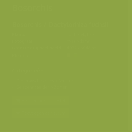
Bosorchis
Bosorchis / Dactylorhiza fuchsii
Plaats
Torfbroek, Berg
Fotograaf
Yves Adams
Grootte origineel beeld
4032 x 6048 px.
Kleuren
Categorieën
Geografische zones
>
Benelux
Seizoensbeelden
>
Zomer
Bereken prijs en bestel
Toevoegen aan album