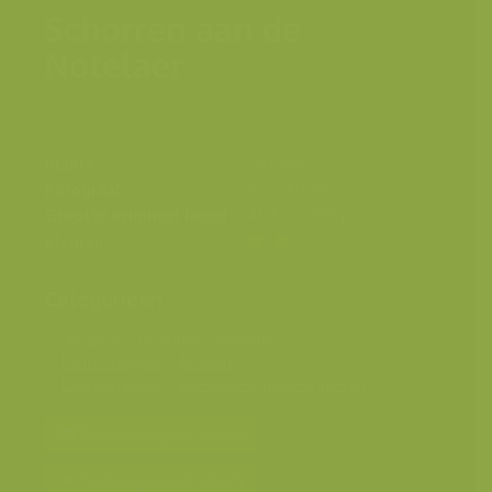
Schorren aan de
Notelaer
Plaats
Hingene
Fotograaf
Yves Adams
Grootte origineel beeld
4032 x 6048 px.
Kleuren
Categorieën
Geografische zones
>
Benelux
Landschappen
>
Bossen
Landschappen
>
Zoet water, rivieren, meren
Bereken prijs en bestel
Toevoegen aan album