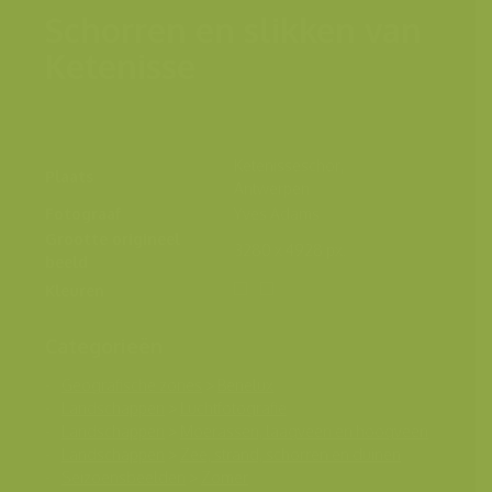
Schorren en slikken van
Ketenisse
Ketenisseschor,
Plaats
Antwerpen
Fotograaf
Yves Adams
Grootte origineel
3280 x 4928 px.
beeld
Kleuren
Categorieën
Geografische zones
>
Benelux
Landschappen
>
Luchtfotografie
Landschappen
>
Moerassen, laagveen en hoogveen
Landschappen
>
Zee, strand, schorren en duinen
Seizoensbeelden
>
Zomer